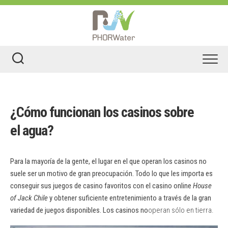
Skip
to
content
¿Cómo funcionan los casinos sobre
el agua?
Para la mayoría de la gente, el lugar en el que operan los casinos no
suele ser un motivo de gran preocupación. Todo lo que les importa es
conseguir sus juegos de casino favoritos con el casino online
House
of Jack Chile
y obtener suficiente entretenimiento a través de la gran
variedad de juegos disponibles. Los casinos no
operan sólo en tierra.