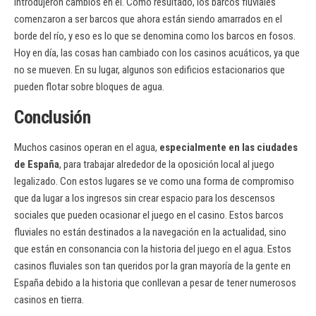
introdujeron cambios en él. Como resultado, los barcos fluviales
comenzaron a ser barcos que ahora están siendo amarrados en el
borde del río, y eso es lo que se denomina como los barcos en fosos.
Hoy en día, las cosas han cambiado con los casinos acuáticos, ya que
no se mueven. En su lugar, algunos son edificios estacionarios que
pueden flotar sobre bloques de agua.
Conclusión
Muchos casinos operan en el agua,
especialmente en las ciudades
de España
, para trabajar alrededor de la oposición local al juego
legalizado. Con estos lugares se ve como una forma de compromiso
que da lugar a los ingresos sin crear espacio para los descensos
sociales que pueden ocasionar el juego en el casino. Estos barcos
fluviales no están destinados a la navegación en la actualidad, sino
que están en consonancia con la historia del juego en el agua. Estos
casinos fluviales son tan queridos por la gran mayoría de la gente en
España debido a la historia que conllevan a pesar de tener numerosos
casinos en tierra.