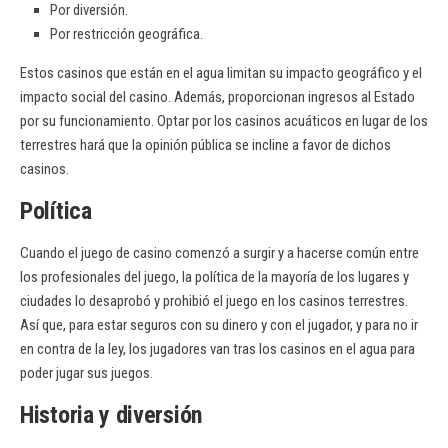
Por diversión.
Por restricción geográfica.
Estos casinos que están en el agua limitan su impacto geográfico y el
impacto social del casino. Además, proporcionan ingresos al Estado
por su funcionamiento. Optar por los casinos acuáticos en lugar de los
terrestres hará que la opinión pública se incline a favor de dichos
casinos.
Política
Cuando el juego de casino comenzó a surgir y a hacerse común entre
los profesionales del juego, la política de la mayoría de los lugares y
ciudades lo desaprobó y prohibió el juego en los casinos terrestres.
Así que, para estar seguros con su dinero y con el jugador, y para no ir
en contra de la ley, los jugadores van tras los casinos en el agua para
poder jugar sus juegos.
Historia y diversión