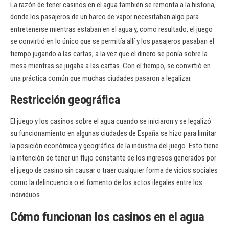
La razón de tener casinos en el agua también se remonta a la historia,
donde los pasajeros de un barco de vapor necesitaban algo para
entretenerse mientras estaban en el agua y, como resultado, el juego
se convirtió en lo único que se permitía allí y los pasajeros pasaban el
tiempo jugando a las cartas, a la vez que el dinero se ponía sobre la
mesa mientras se jugaba a las cartas. Con el tiempo, se convirtió en
una práctica común que muchas ciudades pasaron a legalizar.
Restricción geográfica
El juego y los casinos sobre el agua cuando se iniciaron y se legalizó
su funcionamiento en algunas ciudades de España se hizo para limitar
la posición económica y geográfica de la industria del juego. Esto tiene
la intención de tener un flujo constante de los ingresos generados por
el juego de casino sin causar o traer cualquier forma de vicios sociales
como la delincuencia o el fomento de los actos ilegales entre los
individuos.
Cómo funcionan los casinos en el agua