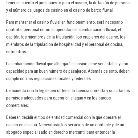
tener en cuenta el presupuesto para el mismo, la dotación de personal
y el número de juegos de casino en el casino de barco fluvial.
Para mantener el casino fluvial en funcionamiento, será necesario
contratar personal como el operador de la embarcación fluvial, el
capitán, los miembros de la tripulación, los crupieres del casino, los
miembros de la tripulación de hospitalidad y el personal de cocina,
entre otros.
La embarcación fluvial que albergará el casino debe ser estable y con
capacidad para un buen número de pasajeros. Además de esto, deben
cumplir con las regulaciones locales y federales.
De acuerdo con la ley, deben obtener la licencia correcta y solicitar los
permisos adecuados para operar en el agua y en los barcos
comerciales.
Deberán decidir el tipo de entidad comercial con la que operará el
casino en el agua. Necesitarán los servicios de un contable y de un
abogado especializado en derecho mercantil para entender la