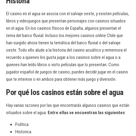
Historia
El casino en el agua se asocia con el salvaje oeste, y existen películas,
libros y videojuegos que presentan personajes con casinos situados
en el agua. En los casinos físicos de España, algunos presentan el
tema del barco fluvial. Incluso los mejores casinos online Chile que
han surgido ahora tienen la temática del barco fluvial o del salvaje
oeste. Todo ello alude a la historia del casino acuático y rememora el
recuerdo a quienes les gusta jugar a los casinos sobre el agua o a
quienes han leído libros o visto películas que lo presentan. Como
jugador español de juegos de casino, puedes decidir jugar en el casino
que te interese o en ambos para obtener más juego y diversión.
Por qué los casinos están sobre el agua
Hay varias razones por las que encontrarás algunos casinos que están
situados sobre el agua.
Entre ellas se encuentran las siguientes
:
Política.
Historica.